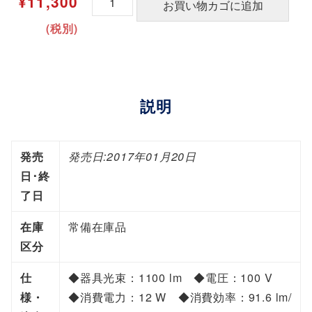
¥
11,300
お買い物カゴに追加
a
(税別)
n
a
s
o
説明
n
i
c
発売
発売日:2017年01月20日
キ
日･終
ッ
了日
チ
在庫
常備在庫品
ン
区分
ラ
イ
仕
◆器具光束：1100 lm ◆電圧：100 V
ト
様・
◆消費電力：12 W ◆消費効率：91.6 lm/
｜