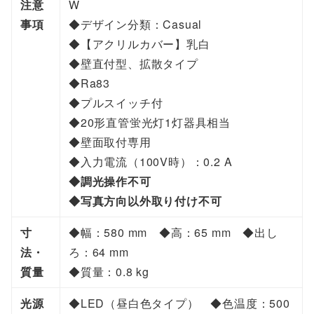
注意
W
G
事項
◆デザイン分類：Casual
B
◆【アクリルカバー】乳白
8
◆壁直付型、拡散タイプ
5
◆Ra83
0
◆プルスイッチ付
3
◆20形直管蛍光灯1灯器具相当
8
◆壁面取付専用
L
◆入力電流（100V時）：0.2 A
E
◆調光操作不可
1
◆写真方向以外取り付け不可
個
寸
◆幅：580 mm ◆高：65 mm ◆出し
法・
ろ：64 mm
質量
◆質量：0.8 kg
光源
◆LED（昼白色タイプ） ◆色温度：500