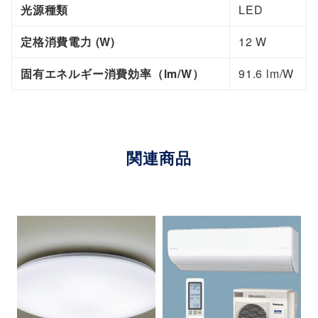
光源種類
LED
定格消費電力 (W)
12 W
固有エネルギー消費効率（lm/W）
91.6 lm/W
関連商品