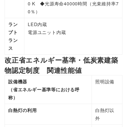
0 K ◆光源寿命40000時間（光束維持率7
0％）
ラン
LED内蔵
プト
電源ユニット内蔵
ラン
ス
改正省エネルギー基準・低炭素建築
物認定制度 関連性能値
設備機器
照明設備
（省エネルギー基準等における呼
称）
白熱灯の利用
白熱灯以
外