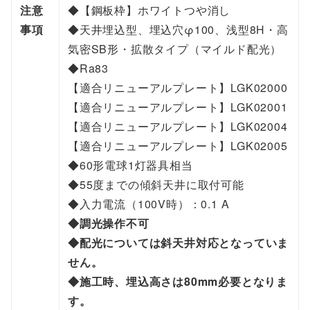
L
注意
◆【鋼板枠】ホワイトつや消し
G
事項
◆天井埋込型、埋込穴φ100、浅型8H・高
D
気密SB形・拡散タイプ（マイルド配光）
1
◆Ra83
1
【適合リニューアルプレート】LGK02000
0
【適合リニューアルプレート】LGK02001
8
【適合リニューアルプレート】LGK02004
L
【適合リニューアルプレート】LGK02005
L
◆60形電球1灯器具相当
E
◆55度までの傾斜天井に取付可能
1
◆入力電流（100V時）：0.1 A
個
◆調光操作不可
◆配光については斜天井対応となっていま
せん。
◆施工時、埋込高さは80mm必要となりま
す。