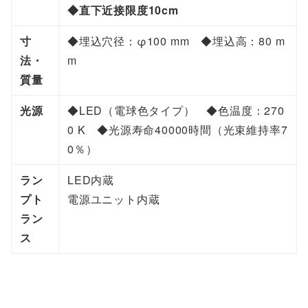
◆直下近接限度10cm
寸
◆埋込穴径：φ100 mm ◆埋込高：80 m
法・
m
質量
光源
◆LED（電球色タイプ） ◆色温度：270
0 K ◆光源寿命40000時間（光束維持率7
0％）
ラン
LED内蔵
プト
電源ユニット内蔵
ラン
ス