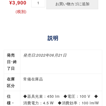
P
¥
3,900
お買い物カゴに追加
a
(税別)
n
a
s
o
説明
n
i
c
発売
発売日:2022年06月21日
ダ
日･終
ウ
了日
ン
在庫
常備在庫品
ラ
区分
イ
ト
仕
◆器具光束：450 lm ◆電圧：100 V ◆
｜
様・
消費電力：4.5 W ◆消費効率：100 lm/W