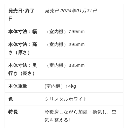
i
c
発売日･終了
発売日:2024年01月31日
壁
日
か
本体寸法：幅
（室内機）799mm
け
エ
本体寸法：高
（室内機）295mm
ア
さ（厚さ）
コ
本体寸法：奥
（室内機）385mm
ン
行き（長さ）
｜
X
本体重量
(室内機）14kg
C
S
色
クリスタルホワイト
-
特長
冷暖房しながら加湿・換気し、空
2
気を整える!
5