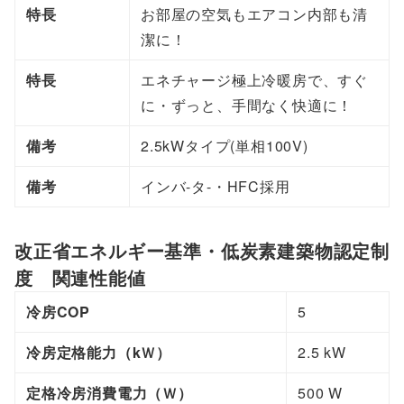
4
特長
お部屋の空気もエアコン内部も清
D
潔に！
L
特長
エネチャージ極上冷暖房で、すぐ
X
に・ずっと、手間なく快適に！
-
W
備考
2.5kWタイプ(単相100V)
個
備考
インバ-タ-・HFC採用
改正省エネルギー基準・低炭素建築物認定制
度 関連性能値
冷房COP
5
冷房定格能力（kＷ）
2.5 kW
定格冷房消費電力（Ｗ）
500 W