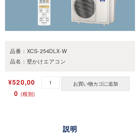
品番：XCS-254DLX-W
品名：壁かけエアコン
P
¥
520,00
お買い物カゴに追加
a
0
(税別)
n
a
s
o
説明
n