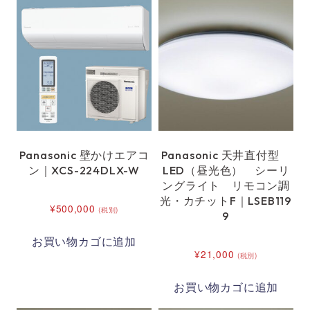
Panasonic 壁かけエアコ
Panasonic 天井直付型
ン｜XCS-224DLX-W
LED（昼光色） シーリ
ングライト リモコン調
光・カチットF｜LSEB119
¥
500,000
(税別)
9
お買い物カゴに追加
¥
21,000
(税別)
お買い物カゴに追加